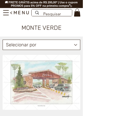
🚚 FRETE GRÁTIS acima de R$ 200,00* | Use o cupom
PROMO5 para 5% OFF na primeira compra🏷️
<MENU
MONTE VERDE