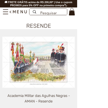
🚚 FRETE GRÁTIS acima de R$ 200,00* | Use o cupom
PROMO5 para 5% OFF na primeira compra🏷️
<MENU
RESENDE
Academia Militar das Agulhas Negras -
AMAN - Resende