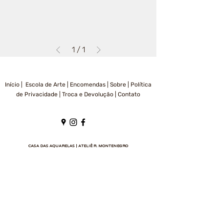
1
/
1
Início |
Escola de Arte |
Encomendas |
Sobre |
Política
de Privacidade
|
Troca e Devolução
|
Contato
CASA DAS AQUARELAS | ATELIÊ R. MONTENEGRO
RICARDO PACHECO DE MEDEIROS MONTENEGRO – CNPJ:
15.368.295
/0001-20
RUA COLÔMBIA, 199, TAUBATÉ / SP, BAIRRO JARDIM DAS NAÇÕES – CEP:
12030-
520
– WHATSAPP:
+55 (12) 99238-5665
O trabalho deste site é de propriedade de Ricardo P. M. Montenegro e está
protegido pela Lei nº 9.610, de 19 de fevereiro de 1998.
Esta Lei regula os direitos autorais, entendendo-se sob esta denominação