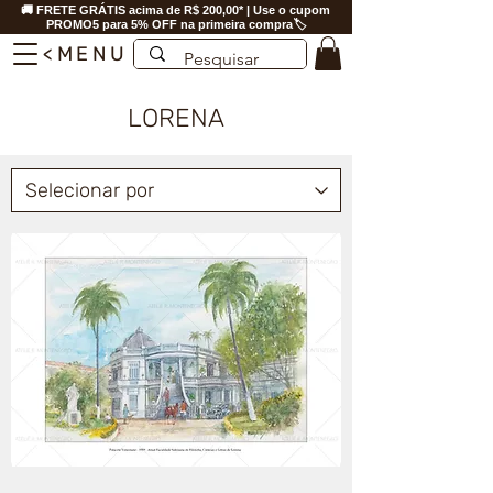
🚚 FRETE GRÁTIS acima de R$ 200,00* | Use o cupom
PROMO5 para 5% OFF na primeira compra🏷️
<MENU
LORENA