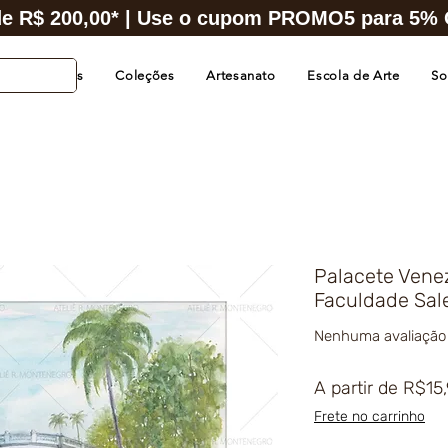
e R$ 200,00* | Use o cupom PROMO5 para 5% O
s de Cidades
Coleções
Artesanato
Escola de Arte
So
Palacete Venez
Faculdade Sal
Nenhuma avaliação
A partir de
R$15
Frete no carrinho