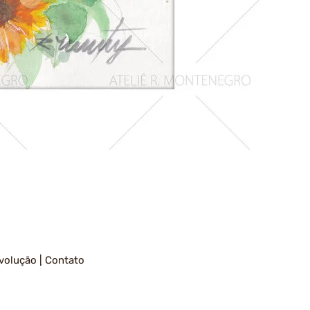
Girassois
1
volução
|
Contato