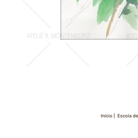
Girassois
2
Início |
Escola de