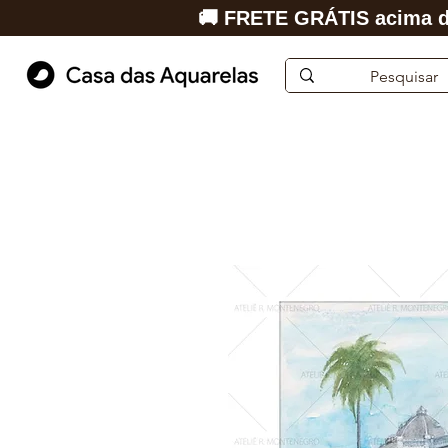
🚚 FRETE GRÁTIS acima d
Início
Aquarela