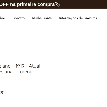
FF na primeira compra🏷️
bre
Contato
Minha Conta
Informações de Gravuras
iano - 1919 - Atual
esiana - Lorena
Preço
,90
promocional