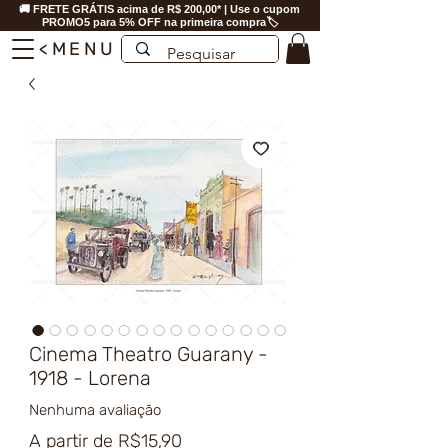
🚚 FRETE GRÁTIS acima de R$ 200,00* | Use o cupom
PROMO5 para 5% OFF na primeira compra🏷️
<MENU
Cinema Theatro Guarany -
1918 - Lorena
Nenhuma avaliação
Preço
A partir de
R$15,90