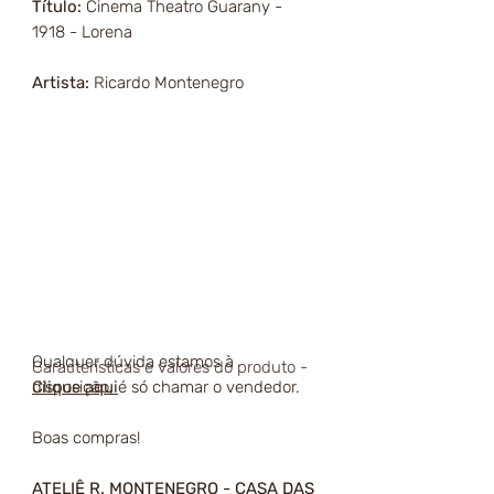
Título:
Cinema Theatro Guarany -
1918 - Lorena
Artista:
Ricardo Montenegro
Qualquer dúvida estamos à
Características e valores do produto -
disposição, é só chamar o vendedor.
Clique aqui
Boas compras!
ATELIÊ R. MONTENEGRO - CASA DAS