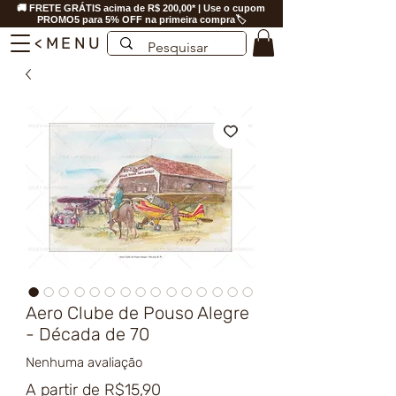
🚚 FRETE GRÁTIS acima de R$ 200,00* | Use o cupom
PROMO5 para 5% OFF na primeira compra🏷️
<MENU
Aero Clube de Pouso Alegre
- Década de 70
Nenhuma avaliação
Preço
A partir de
R$15,90