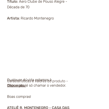
Título:
Aero Clube de Pouso Alegre -
Década de 70
Artista:
Ricardo Montenegro
Qualquer dúvida estamos à
Características e valores do produto -
disposição, é só chamar o vendedor.
Clique aqui
Boas compras!
ATELIÊ R. MONTENEGRO - CASA DAS