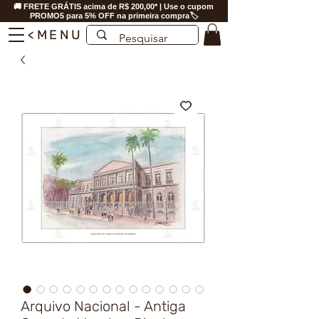
🚚 FRETE GRÁTIS acima de R$ 200,00* | Use o cupom
PROMO5 para 5% OFF na primeira compra🏷️
<MENU
Arquivo Nacional - Antiga