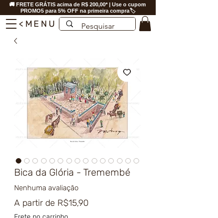
🚚 FRETE GRÁTIS acima de R$ 200,00* | Use o cupom
PROMO5 para 5% OFF na primeira compra🏷️
<MENU
Bica da Glória - Tremembé
Nenhuma avaliação
Preço
A partir de
R$15,90
promocional
Frete no carrinho