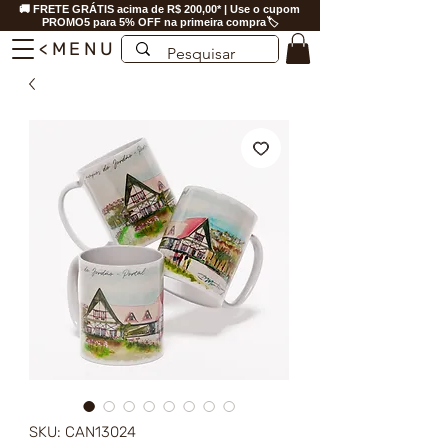
🚚 FRETE GRÁTIS acima de R$ 200,00* | Use o cupom
PROMO5 para 5% OFF na primeira compra🏷️
<MENU
SKU: CAN13024