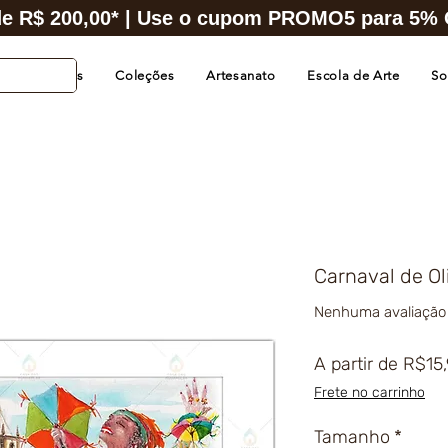
e R$ 200,00* | Use o cupom PROMO5 para 5% O
s de Cidades
Coleções
Artesanato
Escola de Arte
So
Carnaval de Oli
Nenhuma avaliação
A partir de
R$15
Frete no carrinho
Tamanho
*