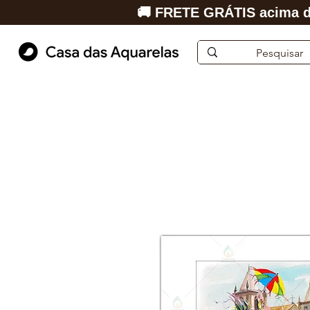
🚚 FRETE GRÁTIS acima d
Início
Aquarela