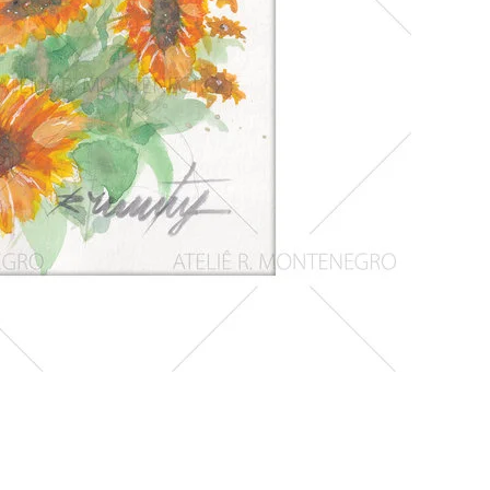
Girassois
1