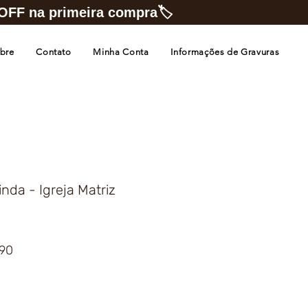
FF na primeira compra🏷️
bre
Contato
Minha Conta
Informações de Gravuras
nda - Igreja Matriz
Preço
,90
promocional