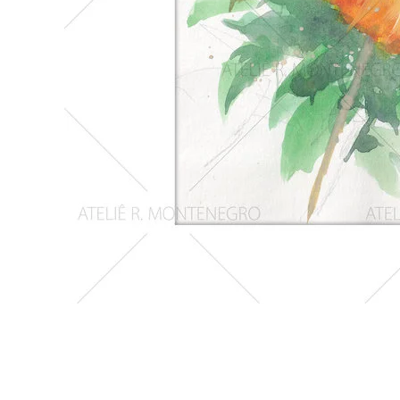
Girassois
2