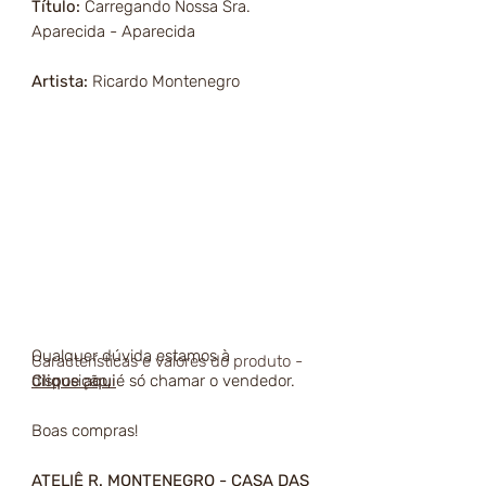
Título:
Carregando Nossa Sra.
Aparecida - Aparecida
Artista:
Ricardo Montenegro
Qualquer dúvida estamos à
Características e valores do produto -
disposição, é só chamar o vendedor.
Clique aqui
Boas compras!
ATELIÊ R. MONTENEGRO - CASA DAS