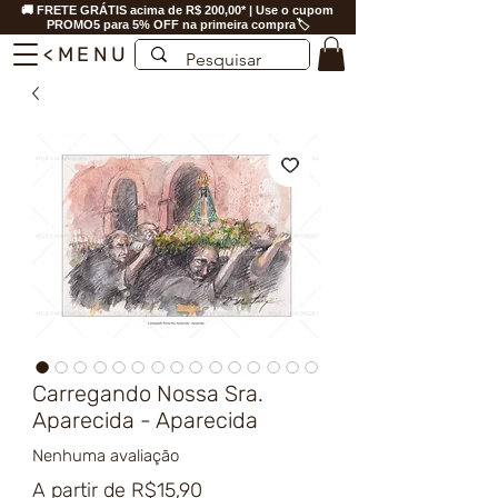
🚚 FRETE GRÁTIS acima de R$ 200,00* | Use o cupom
PROMO5 para 5% OFF na primeira compra🏷️
<MENU
Carregando Nossa Sra.
Aparecida - Aparecida
Nenhuma avaliação
Preço
A partir de
R$15,90