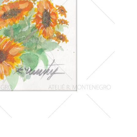
Girassois
1