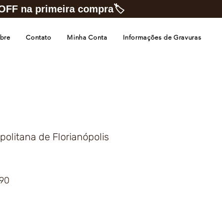
FF na primeira compra🏷️
bre
Contato
Minha Conta
Informações de Gravuras
politana de Florianópolis
Preço
,90
promocional