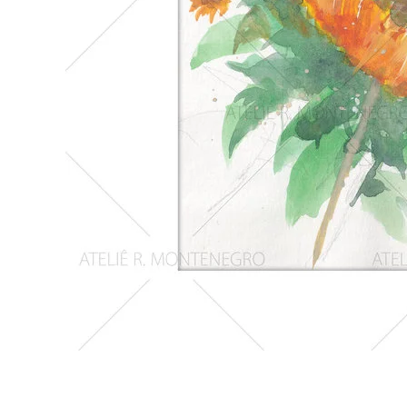
Girassois
2