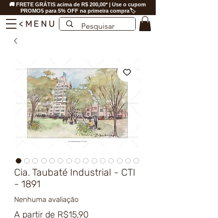
🚚 FRETE GRÁTIS acima de R$ 200,00* | Use o cupom
PROMO5 para 5% OFF na primeira compra🏷️
<MENU
Cia. Taubaté Industrial - CTI
- 1891
Nenhuma avaliação
Preço
A partir de
R$15,90