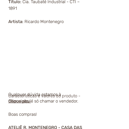
Título:
Cia. Taubaté Industrial - CTI –
1891
Artista:
Ricardo Montenegro
Qualquer dúvida estamos à
Características e valores do produto -
disposição, é só chamar o vendedor.
Clique aqui
Boas compras!
ATELIÊ R. MONTENEGRO - CASA DAS