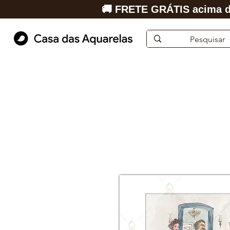
🚚 FRETE GRÁTIS acima d
Início
Aquarela