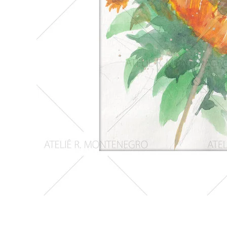
Girassois
2