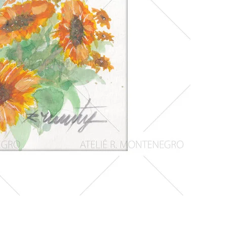
Girassois
1