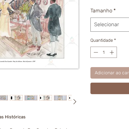
Tamanho
*
Selecionar
Quantidade
*
Adicionar ao car
as Históricas