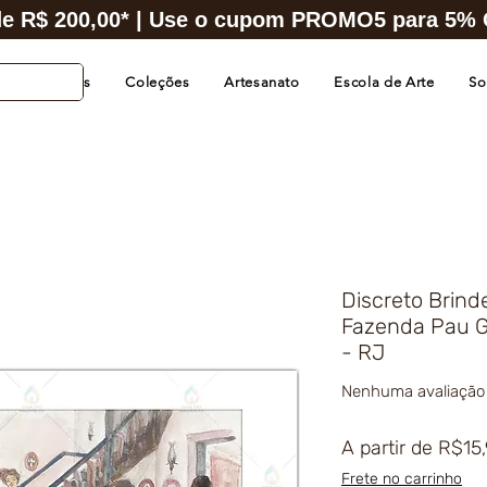
e R$ 200,00* | Use o cupom PROMO5 para 5% O
s de Cidades
Coleções
Artesanato
Escola de Arte
So
Discreto Brind
Fazenda Pau G
- RJ
Nenhuma avaliação
A partir de
R$15
Frete no carrinho