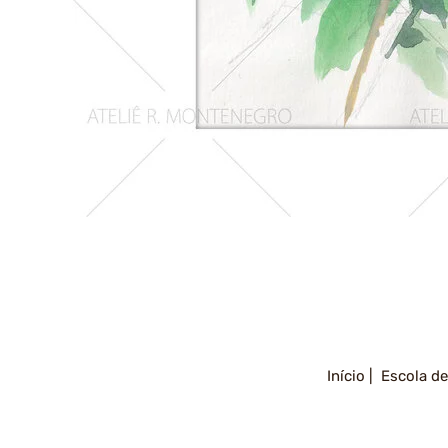
Girassois
2
Início |
Escola de