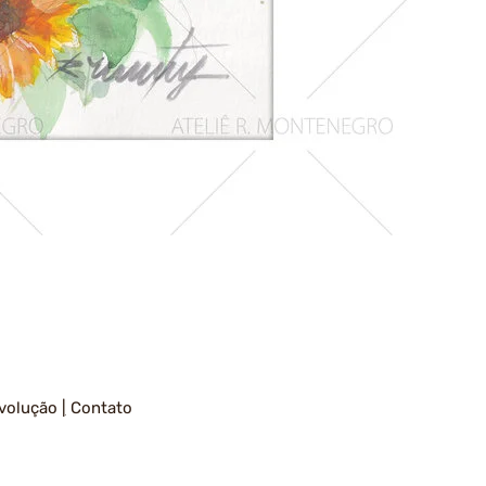
Girassois
1
volução
|
Contato