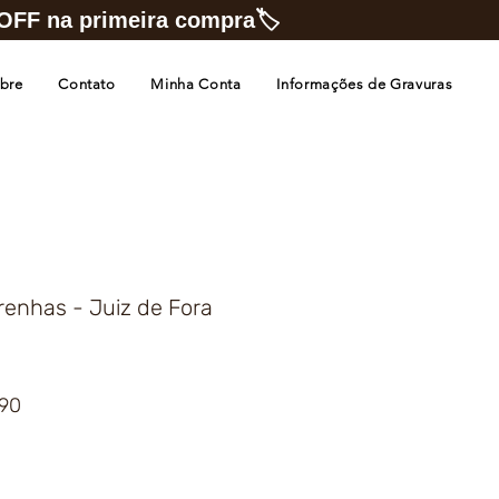
FF na primeira compra🏷️
bre
Contato
Minha Conta
Informações de Gravuras
enhas - Juiz de Fora
Preço
,90
promocional