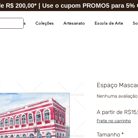
e R$ 200,00* | Use o cupom PROMO5 para 5% O
s de Cidades
Coleções
Artesanato
Escola de Arte
So
Espaço Mascar
Nenhuma avaliação
A partir de
R$15
Frete no carrinho
Tamanho
*