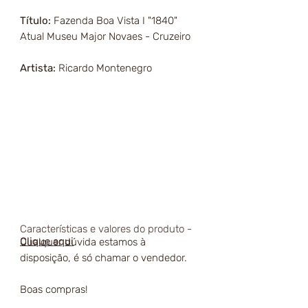
Título:
Fazenda Boa Vista I "1840"
Atual Museu Major Novaes - Cruzeiro
Artista:
Ricardo Montenegro
Características e valores do produto -
Clique aqui
Qualquer dúvida estamos à
disposição, é só chamar o vendedor.
Boas compras!