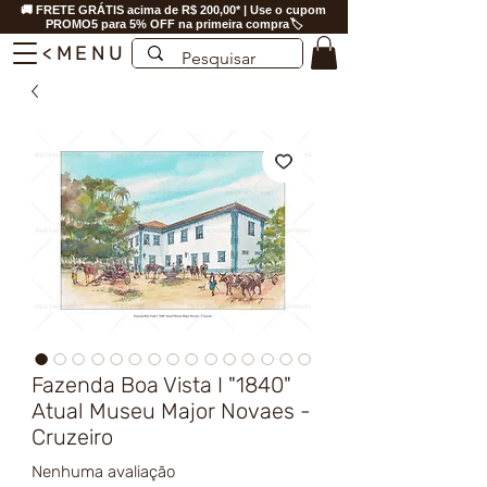
🚚 FRETE GRÁTIS acima de R$ 200,00* | Use o cupom
PROMO5 para 5% OFF na primeira compra🏷️
<MENU
Fazenda Boa Vista I "1840"
Atual Museu Major Novaes -
Cruzeiro
Nenhuma avaliação