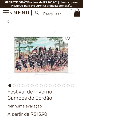
🚚 FRETE GRÁTIS acima de R$ 200,00* | Use o cupom
PROMO5 para 5% OFF na primeira compra🏷️
<MENU
Festival de Inverno -
Campos do Jordão
Nenhuma avaliação
Preço
A partir de
R$15,90