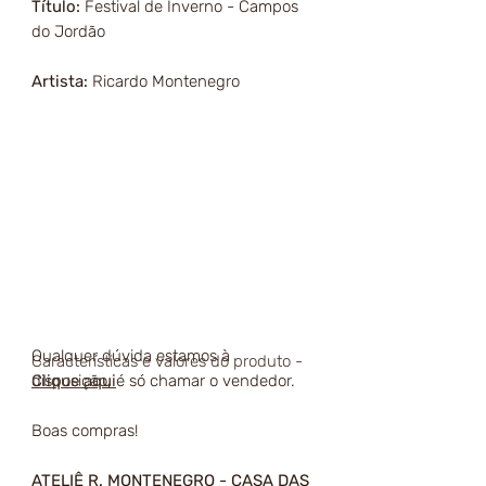
Título:
Festival de Inverno - Campos
do Jordão
Artista:
Ricardo Montenegro
Qualquer dúvida estamos à
Características e valores do produto -
disposição, é só chamar o vendedor.
Clique aqui
Boas compras!
ATELIÊ R. MONTENEGRO - CASA DAS