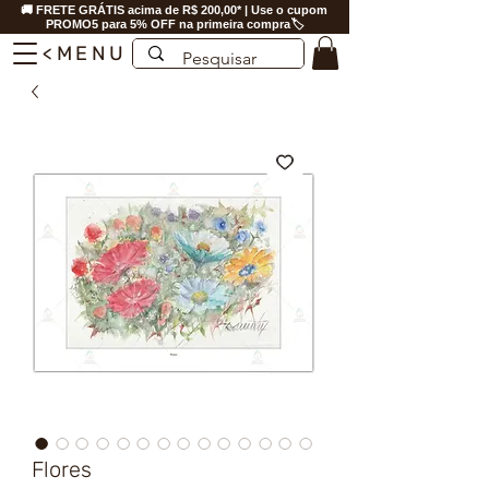
🚚 FRETE GRÁTIS acima de R$ 200,00* | Use o cupom
PROMO5 para 5% OFF na primeira compra🏷️
<MENU
Flores