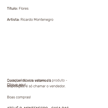
Título:
Flores
Artista:
Ricardo Montenegro
Características e valores do produto -
Qualquer dúvida estamos à
Clique aqui
disposição, é só chamar o vendedor.
Boas compras!