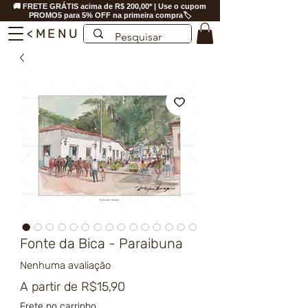
🚚 FRETE GRÁTIS acima de R$ 200,00* | Use o cupom
PROMO5 para 5% OFF na primeira compra🏷️
<MENU
Fonte da Bica - Paraibuna
Nenhuma avaliação
Preço
A partir de
R$15,90
promocional
Frete no carrinho