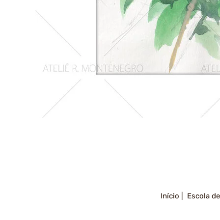
Girassois
2
Início |
Escola de