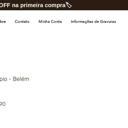
FF na primeira compra🏷️
bre
Contato
Minha Conta
Informações de Gravuras
pio - Belém
Preço
,90
promocional