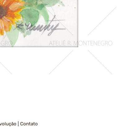
Girassois
1
volução
|
Contato