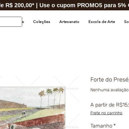
e R$ 200,00* | Use o cupom PROMO5 para 5% O
s de Cidades
Coleções
Artesanato
Escola de Arte
So
Forte do Presé
Nenhuma avaliação
A partir de
R$15
Frete no carrinho
Tamanho
*