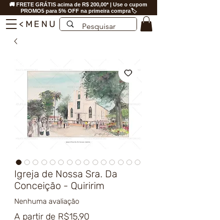
🚚 FRETE GRÁTIS acima de R$ 200,00* | Use o cupom
PROMO5 para 5% OFF na primeira compra🏷️
<MENU
Igreja de Nossa Sra. Da
Conceição - Quiririm
Nenhuma avaliação
Preço
A partir de
R$15,90