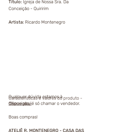
Título:
Igreja de Nossa Sra. Da
Conceição - Quiririm
Artista:
Ricardo Montenegro
Qualquer dúvida estamos à
Características e valores do produto -
disposição, é só chamar o vendedor.
Clique aqui
Boas compras!
ATELIÊ R. MONTENEGRO - CASA DAS