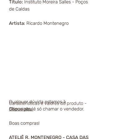
Título:
Instituto Moreira Salles - Poços
de Caldas
Artista:
Ricardo Montenegro
Qualquer dúvida estamos à
Características e valores do produto -
disposição, é só chamar o vendedor.
Clique aqui
Boas compras!
ATELIÊ R. MONTENEGRO - CASA DAS