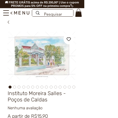
🚚 FRETE GRÁTIS acima de R$ 200,00* | Use o cupom
PROMO5 para 5% OFF na primeira compra🏷️
<MENU
Instituto Moreira Salles -
Poços de Caldas
Nenhuma avaliação
Preço
A partir de
R$15,90