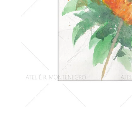
Girassois
2