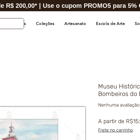
e R$ 200,00* | Use o cupom PROMO5 para 5% O
s de Cidades
Coleções
Artesanato
Escola de Arte
So
Museu Históri
Bombeiros do 
Nenhuma avaliação
A partir de
R$15
Frete no carrinho