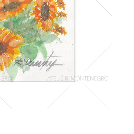
Girassois
1