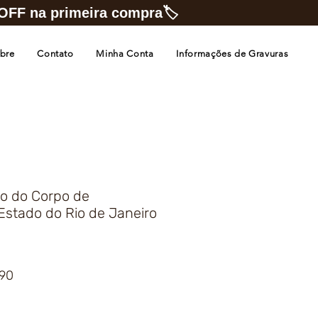
FF na primeira compra🏷️
bre
Contato
Minha Conta
Informações de Gravuras
co do Corpo de
Estado do Rio de Janeiro
Preço
,90
promocional