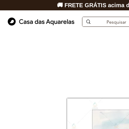
🚚 FRETE GRÁTIS acima d
Início
Aquarela