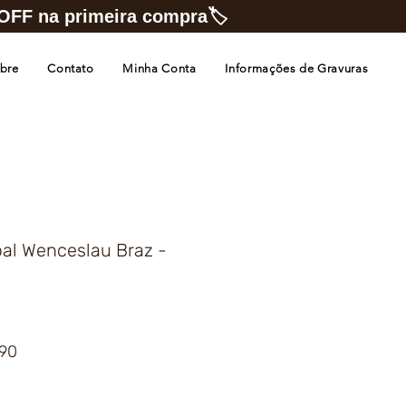
FF na primeira compra🏷️
bre
Contato
Minha Conta
Informações de Gravuras
al Wenceslau Braz -
Preço
,90
promocional