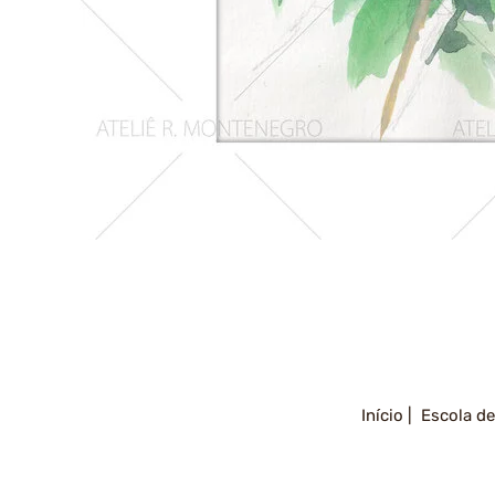
Girassois
2
Início |
Escola de