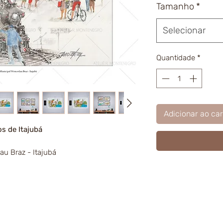
Tamanho
*
Selecionar
Quantidade
*
Adicionar ao car
s de Itajubá
u Braz - Itajubá