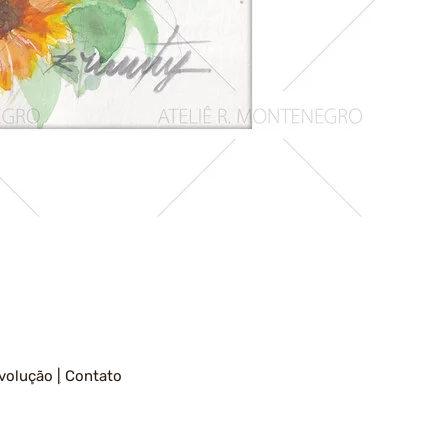
Girassois
1
volução
|
Contato