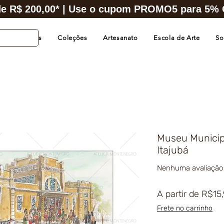
e R$ 200,00* | Use o cupom PROMO5 para 5% O
s de Cidades
Coleções
Artesanato
Escola de Arte
So
Museu Municip
Itajubá
Nenhuma avaliação
A partir de
R$15
Frete no carrinho