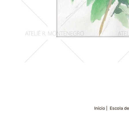
Girassois
2
Início |
Escola de