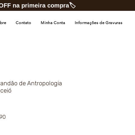
FF na primeira compra🏷️
bre
Contato
Minha Conta
Informações de Gravuras
andão de Antropologia
aceió
Preço
,90
promocional