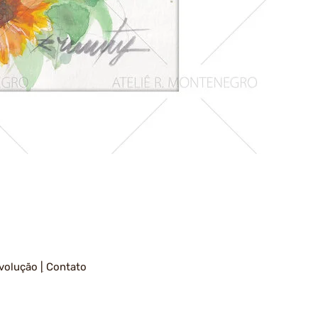
Girassois
1
volução
|
Contato