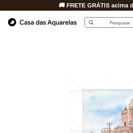
🚚 FRETE GRÁTIS acima d
Início
Aquarela