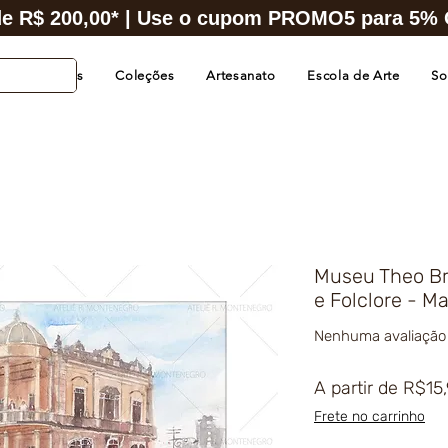
e R$ 200,00* | Use o cupom PROMO5 para 5% O
s de Cidades
Coleções
Artesanato
Escola de Arte
So
Museu Theo Br
e Folclore - M
Nenhuma avaliação
A partir de
R$15
Frete no carrinho