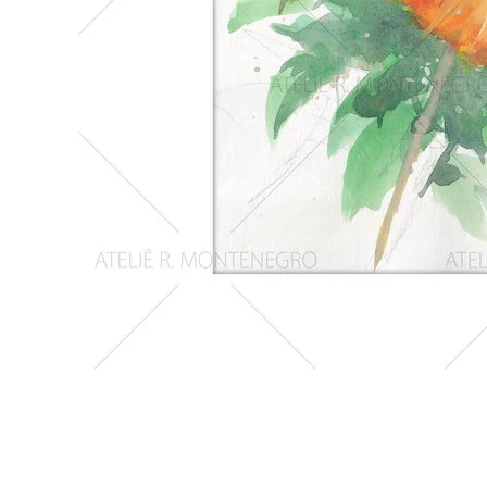
Girassois
2