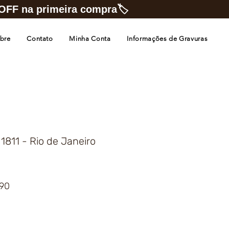
FF na primeira compra🏷️
bre
Contato
Minha Conta
Informações de Gravuras
1811 - Rio de Janeiro
Preço
,90
promocional