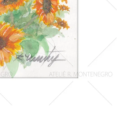
Girassois
1