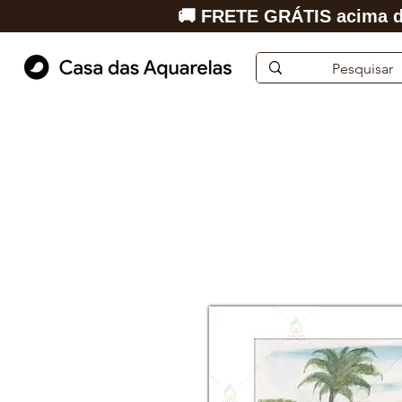
🚚 FRETE GRÁTIS acima d
Início
Aquarela