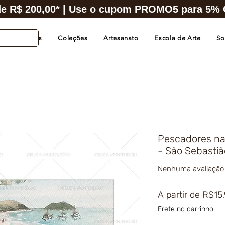
e R$ 200,00* | Use o cupom PROMO5 para 5% O
s de Cidades
Coleções
Artesanato
Escola de Arte
So
Pescadores na
- São Sebastiã
Nenhuma avaliação
A partir de
R$15
Frete no carrinho