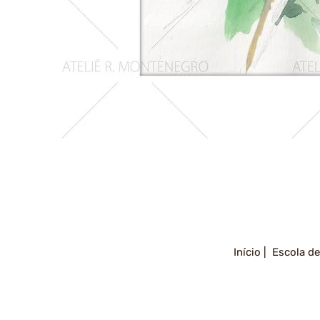
Girassois
2
Início |
Escola de