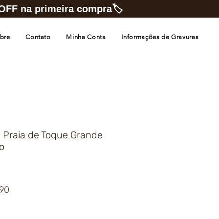
FF na primeira compra🏷️
bre
Contato
Minha Conta
Informações de Gravuras
 Praia de Toque Grande
o
Preço
,90
promocional