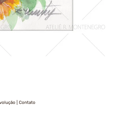
Girassois
1
volução
|
Contato