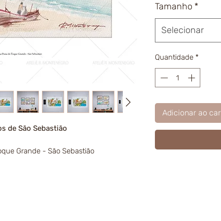
Tamanho
*
Selecionar
Quantidade
*
Adicionar ao car
os de São Sebastião
oque Grande - São Sebastião