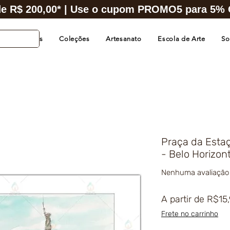
e R$ 200,00* | Use o cupom PROMO5 para 5% O
s de Cidades
Coleções
Artesanato
Escola de Arte
So
Praça da Estaç
- Belo Horizon
Nenhuma avaliação
A partir de
R$15
Frete no carrinho