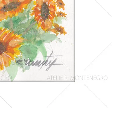
Girassois
1