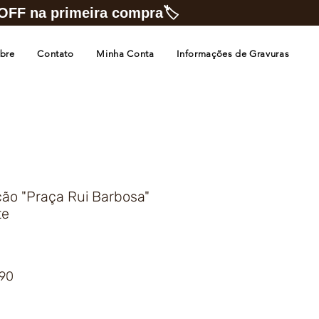
FF na primeira compra🏷️
bre
Contato
Minha Conta
Informações de Gravuras
ão "Praça Rui Barbosa"
te
Preço
,90
promocional