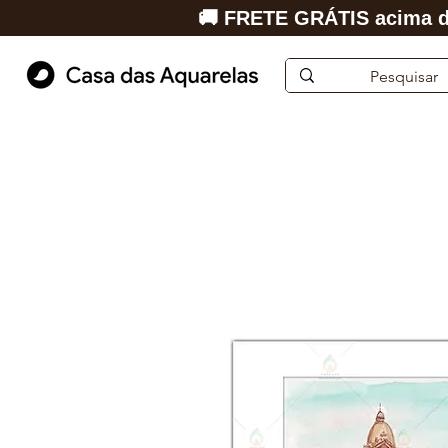
🚚 FRETE GRÁTIS acima d
Início
Aquarela