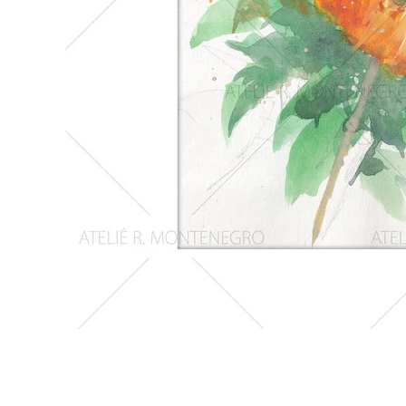
Girassois
2