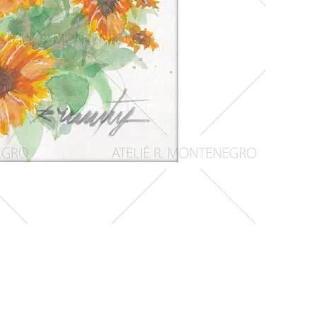
Girassois
1