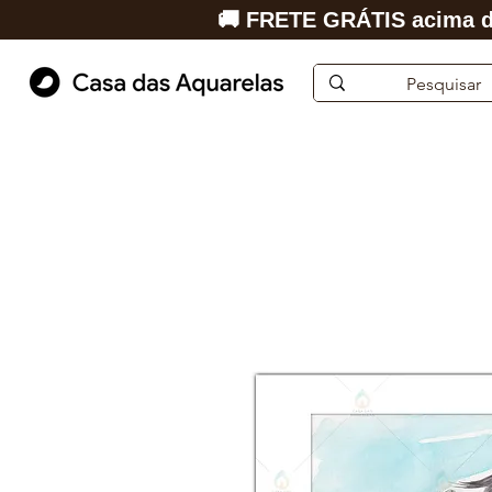
🚚 FRETE GRÁTIS acima d
Início
Aquarela