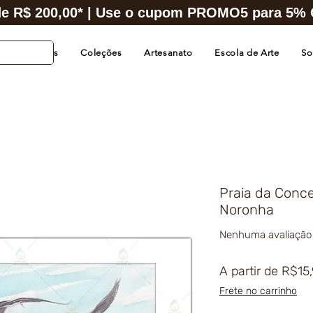
e R$ 200,00* | Use o cupom PROMO5 para 5% O
s de Cidades
Coleções
Artesanato
Escola de Arte
So
Praia da Conc
Noronha
Nenhuma avaliação
A partir de
R$15
Frete no carrinho