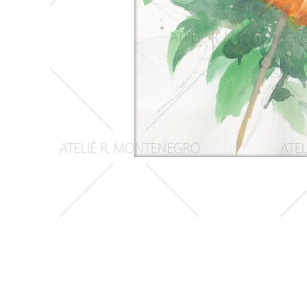
Girassois
2