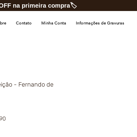
FF na primeira compra🏷️
bre
Contato
Minha Conta
Informações de Gravuras
eição - Fernando de
Preço
,90
promocional