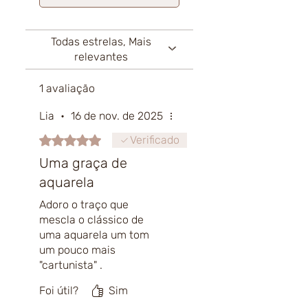
Todas estrelas, Mais
relevantes
1 avaliação
Lia
•
16 de nov. de 2025
Rated 5 out of 5 stars.
Verificado
Uma graça de
aquarela
Adoro o traço que
mescla o clássico de
uma aquarela um tom
um pouco mais
"cartunista" .
Compondo com o tipo de
Foi útil?
Sim
moldura escolhida, torna