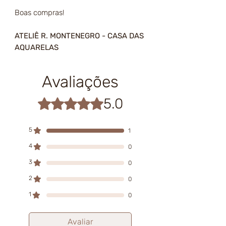
Boas compras!
ATELIÊ R. MONTENEGRO - CASA DAS
AQUARELAS
Avaliações
5.0
Rated 5 out of 5 stars.
5
1
4
0
3
0
2
0
1
0
Avaliar