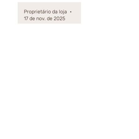
a obra versátil , indo bem
tanto num ambiente
Proprietário da loja
•
mais formal como mais
17 de nov. de 2025
moderno.
Olá Lia. Ficamos
muito felizes em
saber que gostou da
sua gravura. Obrigado
pela sua avaliação.
Compartilhar
RECOMENDADO