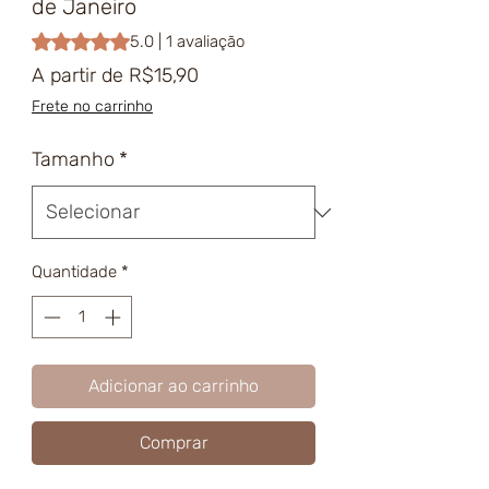
de Janeiro
A classificação é 5.0 de 5 estrelas com base em 1 avaliaçã
5.0 | 1 avaliação
Preço
A partir de
R$15,90
promocional
Frete no carrinho
Tamanho
*
Quantidade
*
Adicionar ao carrinho
Comprar