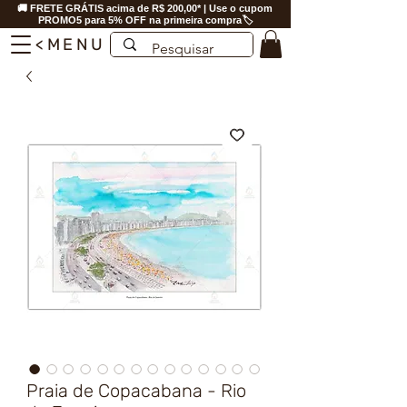
🚚 FRETE GRÁTIS acima de R$ 200,00* | Use o cupom
PROMO5 para 5% OFF na primeira compra🏷️
<MENU
Praia de Copacabana - Rio