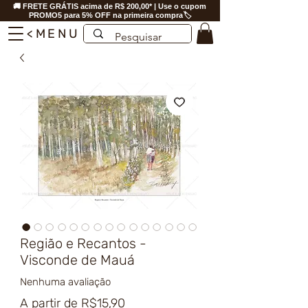
🚚 FRETE GRÁTIS acima de R$ 200,00* | Use o cupom
PROMO5 para 5% OFF na primeira compra🏷️
<MENU
Região e Recantos -
Visconde de Mauá
Nenhuma avaliação
Preço
A partir de
R$15,90