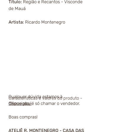
Título:
Região e Recantos - Visconde
de Mauá
Artista:
Ricardo Montenegro
Qualquer dúvida estamos à
Características e valores do produto -
disposição, é só chamar o vendedor.
Clique aqui
Boas compras!
ATELIÊ R. MONTENEGRO - CASA DAS