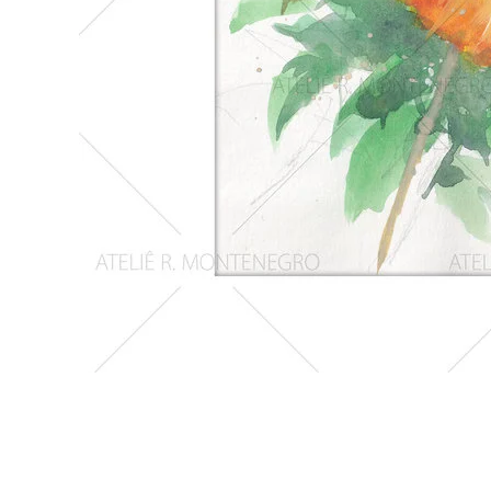
Girassois
2