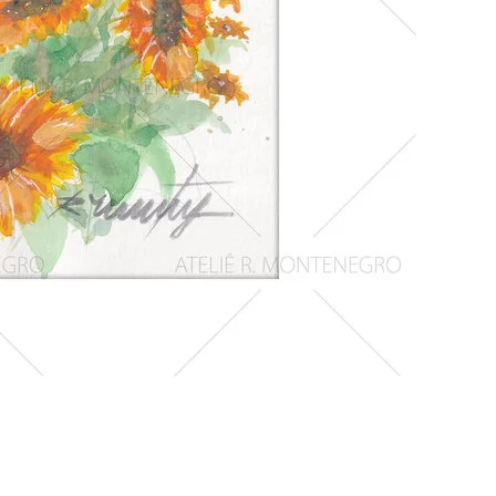
Girassois
1