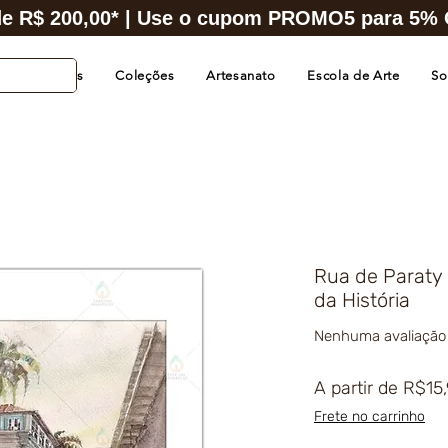
e R$ 200,00* | Use o cupom PROMO5 para 5% O
s de Cidades
Coleções
Artesanato
Escola de Arte
So
Rua de Paraty 
da História
Nenhuma avaliação
A partir de
R$15
Frete no carrinho