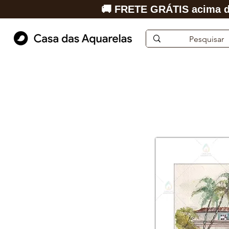
🚚 FRETE GRÁTIS acima d
Início
Aquarela