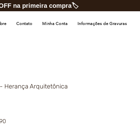
FF na primeira compra🏷️
bre
Contato
Minha Conta
Informações de Gravuras
- Herança Arquitetônica
Preço
,90
promocional