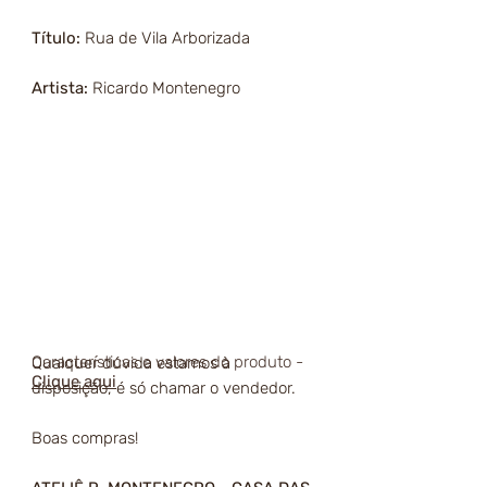
Título:
Rua de Vila Arborizada
Artista:
Ricardo Montenegro
Características e valores do produto -
Qualquer dúvida estamos à
Clique aqui
disposição, é só chamar o vendedor.
Boas compras!