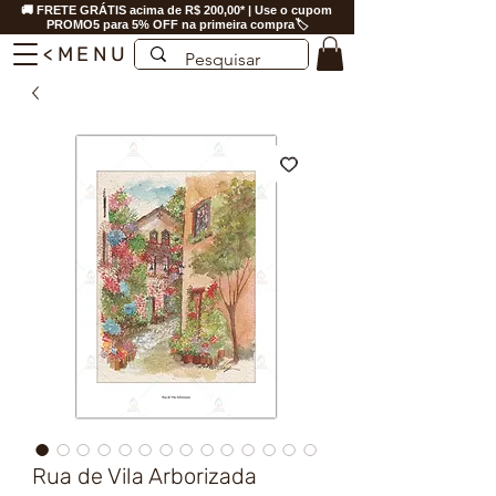
🚚 FRETE GRÁTIS acima de R$ 200,00* | Use o cupom
PROMO5 para 5% OFF na primeira compra🏷️
<MENU
Rua de Vila Arborizada