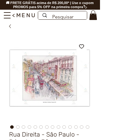
🚚 FRETE GRÁTIS acima de R$ 200,00* | Use o cupom
PROMO5 para 5% OFF na primeira compra🏷️
<MENU
Rua Direita - São Paulo -