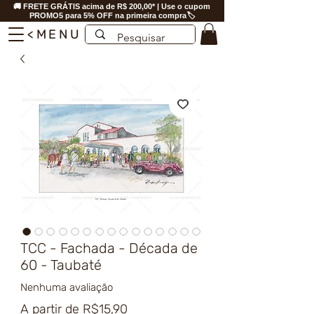
🚚 FRETE GRÁTIS acima de R$ 200,00* | Use o cupom
PROMO5 para 5% OFF na primeira compra🏷️
<MENU
TCC - Fachada - Década de
60 - Taubaté
Nenhuma avaliação
Preço
A partir de
R$15,90