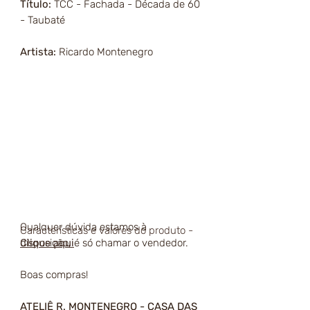
Título:
TCC - Fachada - Década de 60
- Taubaté
Artista:
Ricardo Montenegro
Qualquer dúvida estamos à
Características e valores do produto -
disposição, é só chamar o vendedor.
Clique aqui
Boas compras!
ATELIÊ R. MONTENEGRO - CASA DAS