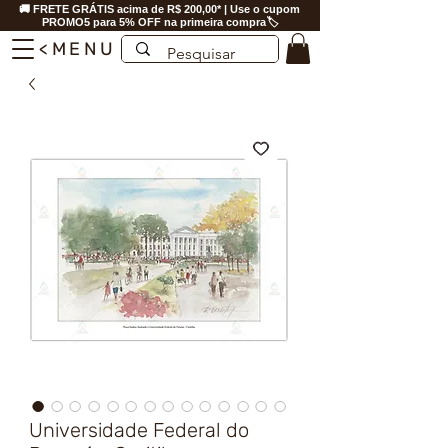
🚚 FRETE GRÁTIS acima de R$ 200,00* | Use o cupom
PROMO5 para 5% OFF na primeira compra🏷️
<MENU
Universidade Federal do