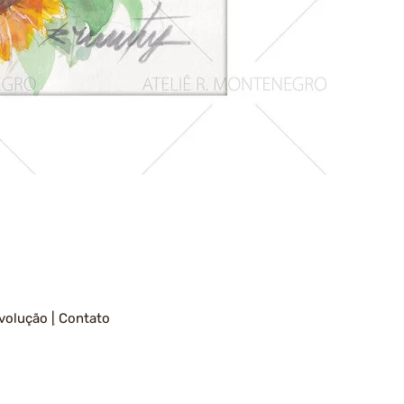
Girassois
1
volução
|
Contato