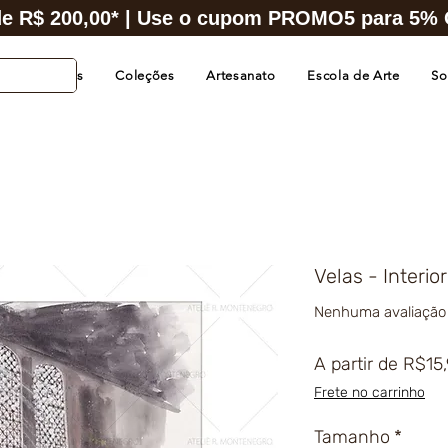
e R$ 200,00* | Use o cupom PROMO5 para 5% O
s de Cidades
Coleções
Artesanato
Escola de Arte
So
Velas - Interio
Nenhuma avaliação
A partir de
R$15
Frete no carrinho
Tamanho
*