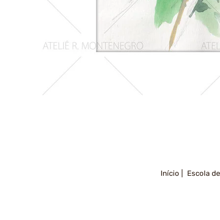
Girassois
2
Início |
Escola de