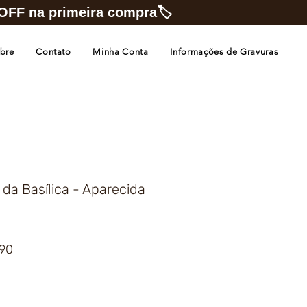
FF na primeira compra🏷️
bre
Contato
Minha Conta
Informações de Gravuras
r da Basílica - Aparecida
Preço
,90
promocional