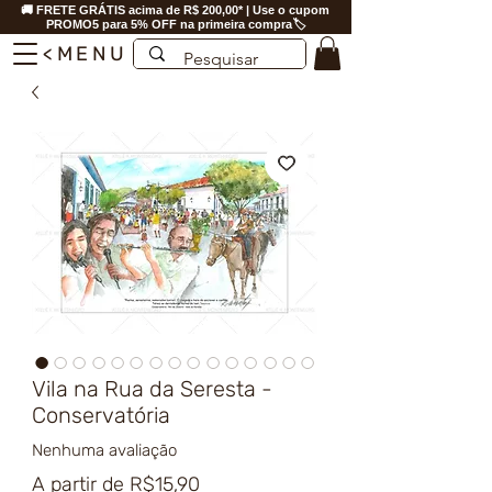
🚚 FRETE GRÁTIS acima de R$ 200,00* | Use o cupom
PROMO5 para 5% OFF na primeira compra🏷️
<MENU
Vila na Rua da Seresta -
Conservatória
Nenhuma avaliação
Preço
A partir de
R$15,90