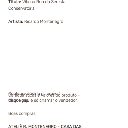
Título:
Vila na Rua da Seresta -
Conservatória
Artista:
Ricardo Montenegro
Qualquer dúvida estamos à
Características e valores do produto -
disposição, é só chamar o vendedor.
Clique aqui
Boas compras!
ATELIÊ R. MONTENEGRO - CASA DAS