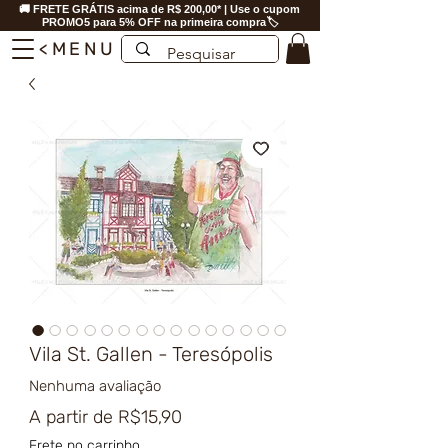
🚚 FRETE GRÁTIS acima de R$ 200,00* | Use o cupom
PROMO5 para 5% OFF na primeira compra🏷️
<MENU
Vila St. Gallen - Teresópolis
Nenhuma avaliação
Preço
A partir de
R$15,90
promocional
Frete no carrinho