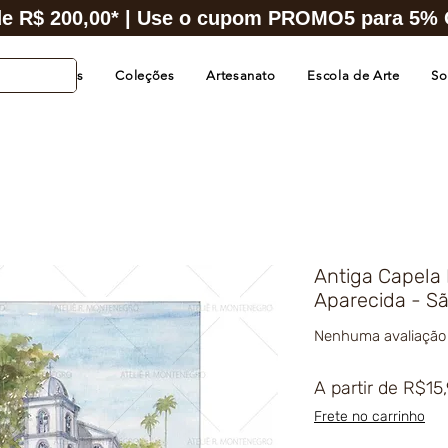
e R$ 200,00* | Use o cupom PROMO5 para 5% O
s de Cidades
Coleções
Artesanato
Escola de Arte
So
Antiga Capela
Aparecida - S
Nenhuma avaliação
A partir de
R$15
Frete no carrinho