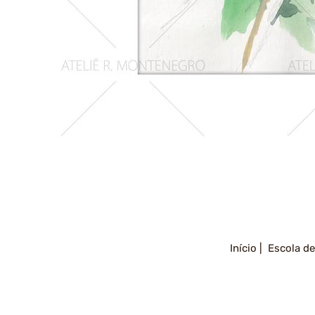
Girassois
2
Início |
Escola de