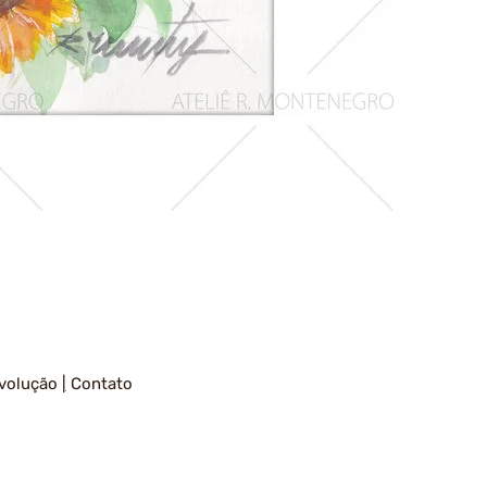
Girassois
1
volução
|
Contato