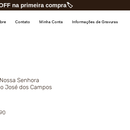
FF na primeira compra🏷️
bre
Contato
Minha Conta
Informações de Gravuras
 Nossa Senhora
ão José dos Campos
Preço
,90
promocional