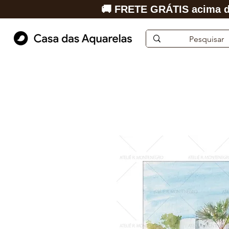
🚚 FRETE GRÁTIS acima d
Início
Aquarela