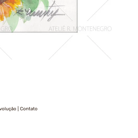
Girassois
1
volução
|
Contato