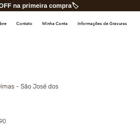
FF na primeira compra🏷️
bre
Contato
Minha Conta
Informações de Gravuras
Dimas - São José dos
Preço
,90
promocional