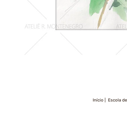
Girassois
2
Início |
Escola de