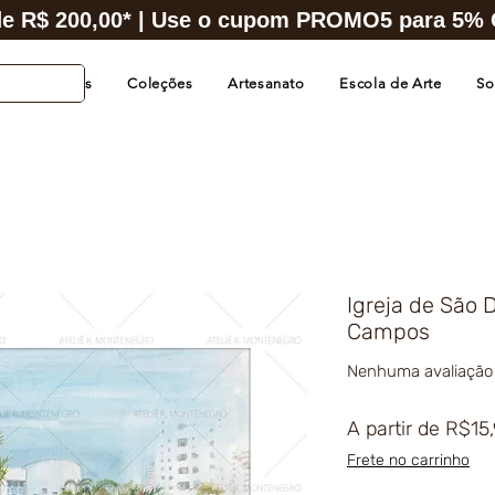
e R$ 200,00* | Use o cupom PROMO5 para 5% O
s de Cidades
Coleções
Artesanato
Escola de Arte
So
Igreja de São 
Campos
Nenhuma avaliação
A partir de
R$15
Frete no carrinho