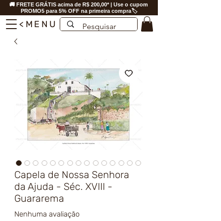
🚚 FRETE GRÁTIS acima de R$ 200,00* | Use o cupom
PROMO5 para 5% OFF na primeira compra🏷️
<MENU
Capela de Nossa Senhora
da Ajuda - Séc. XVIII -
Guararema
Nenhuma avaliação