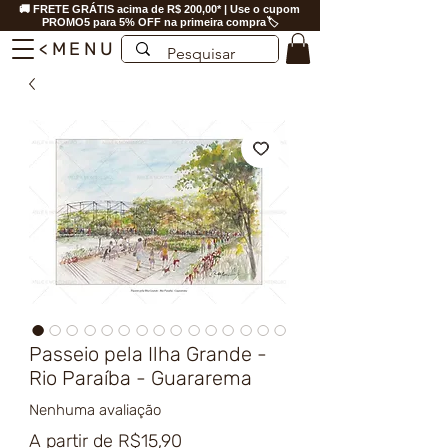
🚚 FRETE GRÁTIS acima de R$ 200,00* | Use o cupom
PROMO5 para 5% OFF na primeira compra🏷️
<MENU
Passeio pela Ilha Grande -
Rio Paraíba - Guararema
Nenhuma avaliação
Preço
A partir de
R$15,90