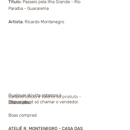
Título:
Passeio pela Ilha Grande - Rio
Paraíba - Guararema
Artista:
Ricardo Montenegro
Qualquer dúvida estamos à
Características e valores do produto -
disposição, é só chamar o vendedor.
Clique aqui
Boas compras!
ATELIÊ R. MONTENEGRO - CASA DAS