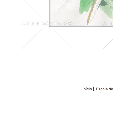
Girassois
2
Início |
Escola de