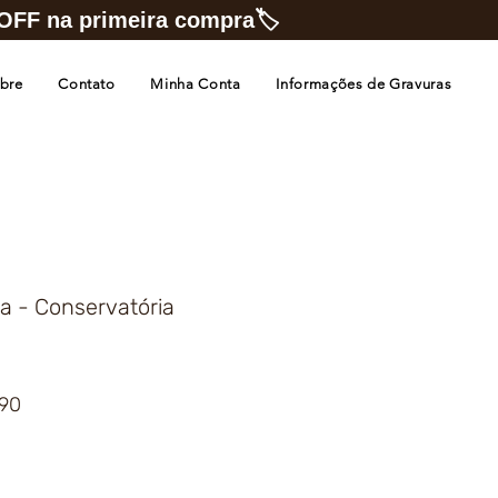
FF na primeira compra🏷️
bre
Contato
Minha Conta
Informações de Gravuras
a - Conservatória
Preço
,90
promocional