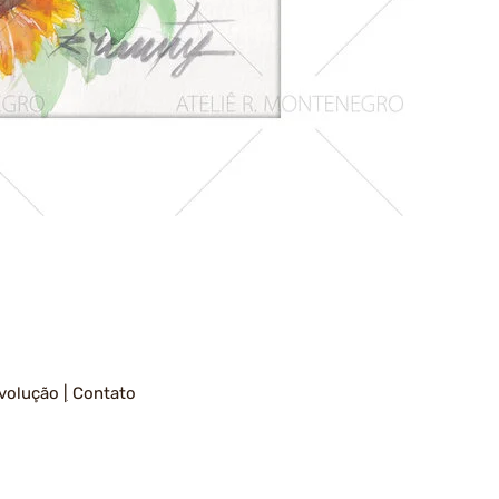
Girassois
1
volução
|
Contato