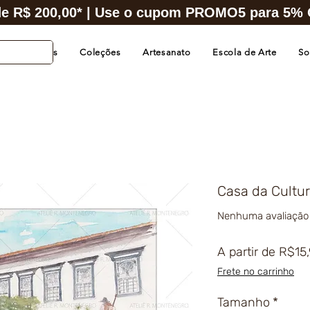
e R$ 200,00* | Use o cupom PROMO5 para 5% O
s de Cidades
Coleções
Artesanato
Escola de Arte
So
Casa da Cultur
Nenhuma avaliação
A partir de
R$15
Frete no carrinho
Tamanho
*