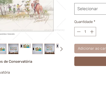
Selecionar
Quantidade
*
Adicionar ao car
os de Conservatória
atória