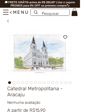
🚚 FRETE GRÁTIS acima de R$ 200,00* | Use o cupom
PROMO5 para 5% OFF na primeira compra🏷️
<MENU
Catedral Metropolitana -
Aracaju
Nenhuma avaliação
Preço
A partir de
R$15,90