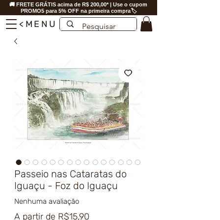
🚚 FRETE GRÁTIS acima de R$ 200,00* | Use o cupom
PROMO5 para 5% OFF na primeira compra🏷️
<MENU
Passeio nas Cataratas do
Iguaçu - Foz do Iguaçu
Nenhuma avaliação
Preço
A partir de
R$15,90