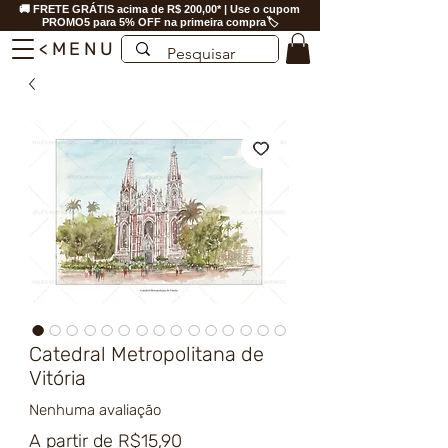
🚚 FRETE GRÁTIS acima de R$ 200,00* | Use o cupom
PROMO5 para 5% OFF na primeira compra🏷️
<MENU
Catedral Metropolitana de
Vitória
Nenhuma avaliação
Preço
A partir de
R$15,90