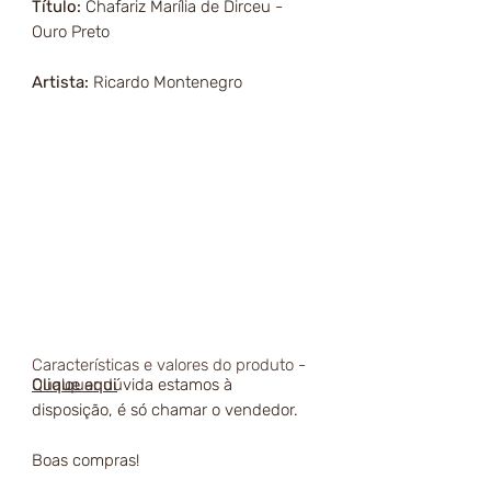
Título:
Chafariz Marília de Dirceu -
Ouro Preto
Artista:
Ricardo Montenegro
Características e valores do produto -
Qualquer dúvida estamos à
Clique aqui
disposição, é só chamar o vendedor.
Boas compras!