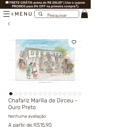
🚚 FRETE GRÁTIS acima de R$ 200,00* | Use o cupom
PROMO5 para 5% OFF na primeira compra🏷️
<MENU
Chafariz Marília de Dirceu -
Ouro Preto
Nenhuma avaliação
Preço
A partir de
R$15,90