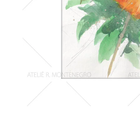
Girassois
2