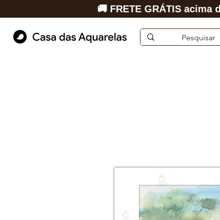
🚚 FRETE GRÁTIS acima d
Início
Aquarela