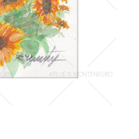
Girassois
1