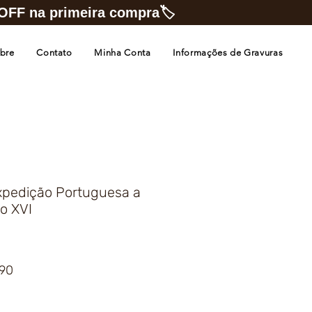
FF na primeira compra🏷️
bre
Contato
Minha Conta
Informações de Gravuras
pedição Portuguesa a
o XVI
Preço
,90
promocional