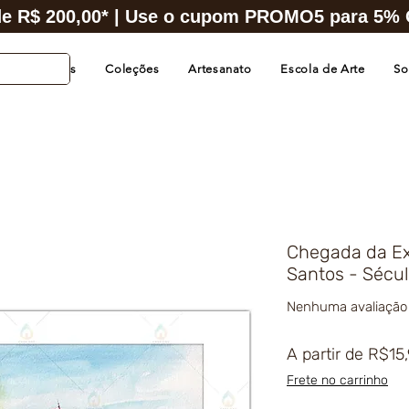
e R$ 200,00* | Use o cupom PROMO5 para 5% O
s de Cidades
Coleções
Artesanato
Escola de Arte
So
Chegada da Ex
Santos - Sécul
Nenhuma avaliação
A partir de
R$15
Frete no carrinho