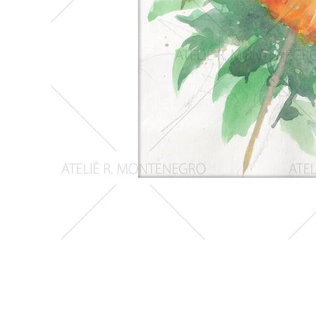
Girassois
2