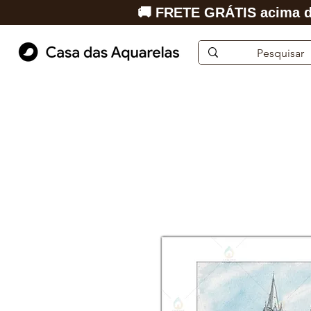
🚚 FRETE GRÁTIS acima d
Início
Aquarela