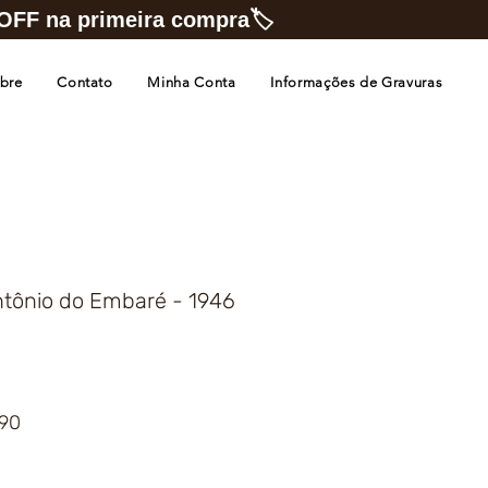
FF na primeira compra🏷️
bre
Contato
Minha Conta
Informações de Gravuras
ntônio do Embaré - 1946
Preço
,90
promocional