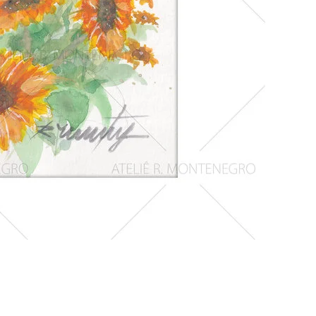
Girassois
1