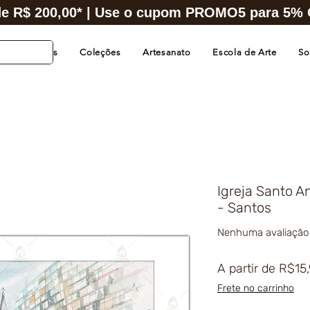
e R$ 200,00* | Use o cupom PROMO5 para 5% O
s de Cidades
Coleções
Artesanato
Escola de Arte
So
Igreja Santo A
- Santos
Nenhuma avaliação
A partir de
R$15
Frete no carrinho